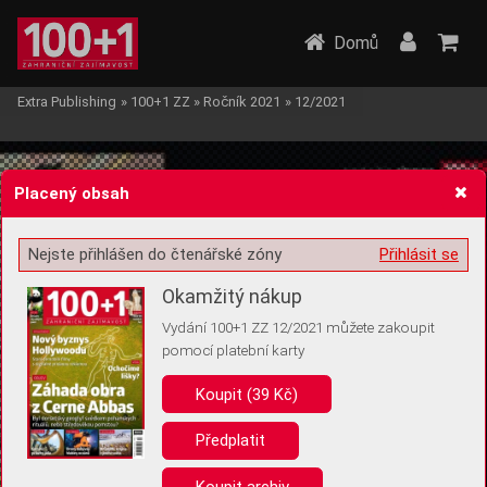
Domů
Extra Publishing
»
100+1 ZZ
»
Ročník 2021
»
12/2021
Placený obsah
Nejste přihlášen do čtenářské zóny
Přihlásit se
Žádost o souhlas s ukládáním volitelných informací
Okamžitý nákup
Vydání 100+1 ZZ 12/2021 můžete zakoupit
pomocí platební karty
Koupit (39 Kč)
Pro základní fungování webu nepotřebujeme ukládat žádné informace
(tzv. cookies apod.). Rádi bychom vás ale požádali o souhlas s
uložením volitelných informací:
Předplatit
Anonymní unikátní ID
Koupit archiv