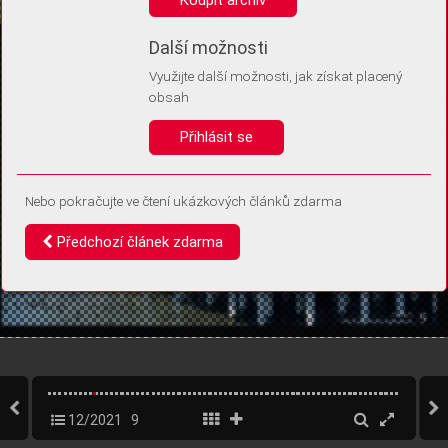
Díky němu příště poznáme, že se jedná o stejné zařízení, a
budeme tak moci přesněji vyhodnotit návštěvnost.
Identifikátor je zcela anonymní.
Další možnosti
Využijte další možnosti, jak získat placený
Vaše souhlasy a odmítnutí si ukládáme do vašeho zařízení, abychom se
obsah
vás už příště znovu neptali. Můžete je kdykoli později upravit ve Správě
cookies
Přihlásit se
Souhlasím
Odmítám
Nebo pokračujte ve čtení ukázkových článků zdarma
Předchozí článek zdarma
12/2021
9