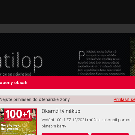
lacený obsah
Nejste přihlášen do čtenářské zóny
Přihlásit s
st o souhlas s ukládáním volitelných informací
Okamžitý nákup
Vydání 100+1 ZZ 12/2021 můžete zakoupit pomocí
platební karty