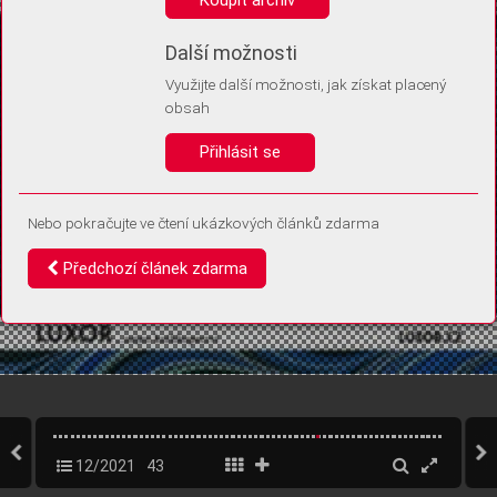
Díky němu příště poznáme, že se jedná o stejné zařízení, a
budeme tak moci přesněji vyhodnotit návštěvnost.
Identifikátor je zcela anonymní.
Další možnosti
Využijte další možnosti, jak získat placený
Vaše souhlasy a odmítnutí si ukládáme do vašeho zařízení, abychom se
obsah
vás už příště znovu neptali. Můžete je kdykoli později upravit ve Správě
cookies
Přihlásit se
Souhlasím
Odmítám
Nebo pokračujte ve čtení ukázkových článků zdarma
Předchozí článek zdarma
12/2021
43