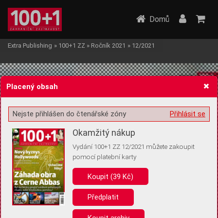
Domů
Extra Publishing
»
100+1 ZZ
»
Ročník 2021
»
12/2021
Placený obsah
Nejste přihlášen do čtenářské zóny
Přihlásit se
Žádost o souhlas s ukládáním volitelných informací
Okamžitý nákup
Vydání 100+1 ZZ 12/2021 můžete zakoupit
pomocí platební karty
Koupit (39 Kč)
Pro základní fungování webu nepotřebujeme ukládat žádné informace
(tzv. cookies apod.). Rádi bychom vás ale požádali o souhlas s
uložením volitelných informací:
Předplatit
Anonymní unikátní ID
Koupit archiv