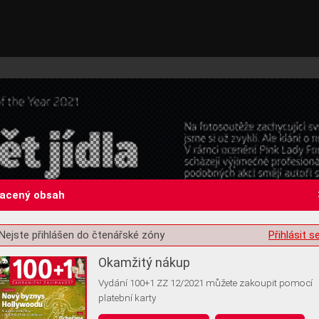
lacený obsah
Nejste přihlášen do čtenářské zóny
Přihlásit s
st o souhlas s ukládáním volitelných informací
Okamžitý nákup
Vydání 100+1 ZZ 12/2021 můžete zakoupit pomocí
platební karty