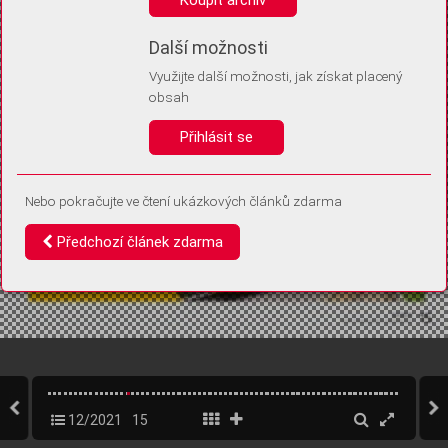
Díky němu příště poznáme, že se jedná o stejné zařízení, a
budeme tak moci přesněji vyhodnotit návštěvnost.
Identifikátor je zcela anonymní.
Další možnosti
Využijte další možnosti, jak získat placený
Vaše souhlasy a odmítnutí si ukládáme do vašeho zařízení, abychom se
obsah
vás už příště znovu neptali. Můžete je kdykoli později upravit ve Správě
cookies
Přihlásit se
Souhlasím
Odmítám
Nebo pokračujte ve čtení ukázkových článků zdarma
Předchozí článek zdarma
12/2021
15