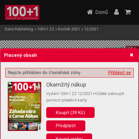
Domů
Extra Publishing
»
100+1 ZZ
»
Ročník 2021
»
12/2021
Placený obsah
Nejste přihlášen do čtenářské zóny
Přihlásit se
Žádost o souhlas s ukládáním volitelných informací
Okamžitý nákup
Vydání 100+1 ZZ 12/2021 můžete zakoupit
pomocí platební karty
Koupit (39 Kč)
Pro základní fungování webu nepotřebujeme ukládat žádné informace
(tzv. cookies apod.). Rádi bychom vás ale požádali o souhlas s
uložením volitelných informací:
Předplatit
Anonymní unikátní ID
Koupit archiv