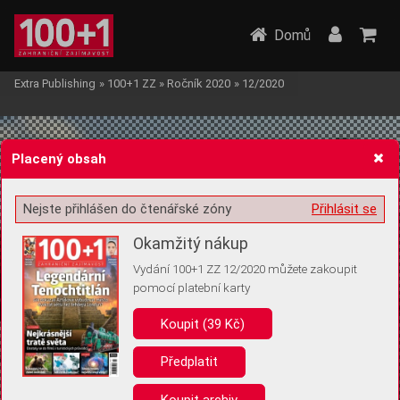
Domů
Extra Publishing
»
100+1 ZZ
»
Ročník 2020
»
12/2020
Placený obsah
Nejste přihlášen do čtenářské zóny
Přihlásit se
Žádost o souhlas s ukládáním volitelných informací
Okamžitý nákup
Vydání 100+1 ZZ 12/2020 můžete zakoupit
pomocí platební karty
Koupit (39 Kč)
Pro základní fungování webu nepotřebujeme ukládat žádné informace
(tzv. cookies apod.). Rádi bychom vás ale požádali o souhlas s
uložením volitelných informací:
Předplatit
Anonymní unikátní ID
Koupit archiv