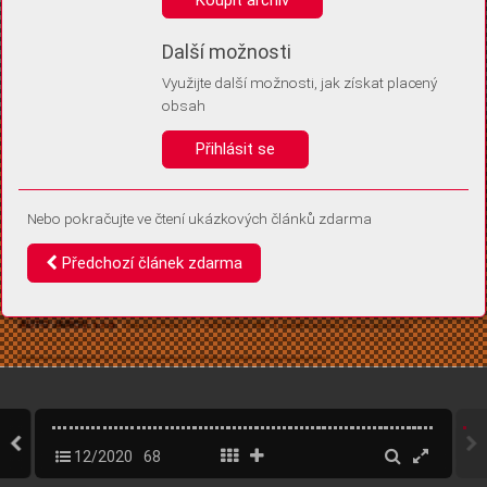
Díky němu příště poznáme, že se jedná o stejné zařízení, a
budeme tak moci přesněji vyhodnotit návštěvnost.
Identifikátor je zcela anonymní.
Další možnosti
Využijte další možnosti, jak získat placený
Vaše souhlasy a odmítnutí si ukládáme do vašeho zařízení, abychom se
obsah
vás už příště znovu neptali. Můžete je kdykoli později upravit ve Správě
cookies
Přihlásit se
Souhlasím
Odmítám
Nebo pokračujte ve čtení ukázkových článků zdarma
Předchozí článek zdarma
12/2020
68