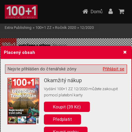
Domů
Extra Publishing
»
100+1 ZZ
»
Ročník 2020
»
12/2020
Placený obsah
Nejste přihlášen do čtenářské zóny
Přihlásit se
Žádost o souhlas s ukládáním volitelných informací
Okamžitý nákup
Vydání 100+1 ZZ 12/2020 můžete zakoupit
pomocí platební karty
Koupit (39 Kč)
Pro základní fungování webu nepotřebujeme ukládat žádné informace
(tzv. cookies apod.). Rádi bychom vás ale požádali o souhlas s
uložením volitelných informací:
Předplatit
Anonymní unikátní ID
Koupit archiv