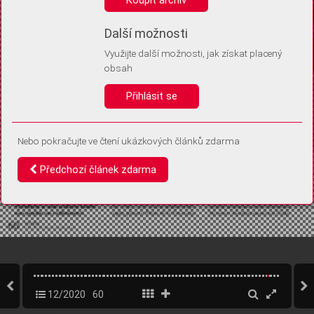
Díky němu příště poznáme, že se jedná o stejné zařízení, a
budeme tak moci přesněji vyhodnotit návštěvnost.
Identifikátor je zcela anonymní.
Další možnosti
Využijte další možnosti, jak získat placený
Vaše souhlasy a odmítnutí si ukládáme do vašeho zařízení, abychom se
obsah
vás už příště znovu neptali. Můžete je kdykoli později upravit ve Správě
cookies
Přihlásit se
Souhlasím
Odmítám
Nebo pokračujte ve čtení ukázkových článků zdarma
Předchozí článek zdarma
12/2020
60