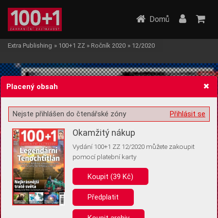
Domů
Extra Publishing
»
100+1 ZZ
»
Ročník 2020
»
12/2020
Placený obsah
Nejste přihlášen do čtenářské zóny
Přihlásit se
Žádost o souhlas s ukládáním volitelných informací
Okamžitý nákup
Vydání 100+1 ZZ 12/2020 můžete zakoupit
pomocí platební karty
Koupit (39 Kč)
Pro základní fungování webu nepotřebujeme ukládat žádné informace
(tzv. cookies apod.). Rádi bychom vás ale požádali o souhlas s
uložením volitelných informací:
Předplatit
Anonymní unikátní ID
Koupit archiv