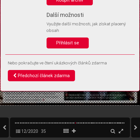
Díky němu příště poznáme, že se jedná o stejné zařízení, a
budeme tak moci přesněji vyhodnotit návštěvnost.
Identifikátor je zcela anonymní.
Další možnosti
Využijte další možnosti, jak získat placený
Vaše souhlasy a odmítnutí si ukládáme do vašeho zařízení, abychom se
obsah
vás už příště znovu neptali. Můžete je kdykoli později upravit ve Správě
cookies
Přihlásit se
Souhlasím
Odmítám
Nebo pokračujte ve čtení ukázkových článků zdarma
Předchozí článek zdarma
12/2020
35