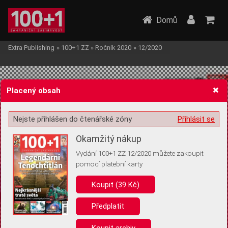
Domů
Extra Publishing
»
100+1 ZZ
»
Ročník 2020
»
12/2020
Placený obsah
Nejste přihlášen do čtenářské zóny
Přihlásit se
Žádost o souhlas s ukládáním volitelných informací
Okamžitý nákup
Vydání 100+1 ZZ 12/2020 můžete zakoupit
pomocí platební karty
Koupit (39 Kč)
Pro základní fungování webu nepotřebujeme ukládat žádné informace
(tzv. cookies apod.). Rádi bychom vás ale požádali o souhlas s
uložením volitelných informací:
Předplatit
Anonymní unikátní ID
Koupit archiv