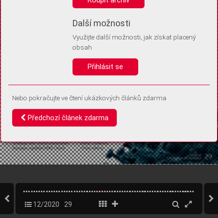
Díky němu příště poznáme, že se jedná o stejné zařízení, a
budeme tak moci přesněji vyhodnotit návštěvnost.
Identifikátor je zcela anonymní.
Další možnosti
Využijte další možnosti, jak získat placený
Vaše souhlasy a odmítnutí si ukládáme do vašeho zařízení, abychom se
obsah
vás už příště znovu neptali. Můžete je kdykoli později upravit ve Správě
cookies
Přihlásit se
Souhlasím
Odmítám
Nebo pokračujte ve čtení ukázkových článků zdarma
Předchozí článek zdarma
12/2020
29