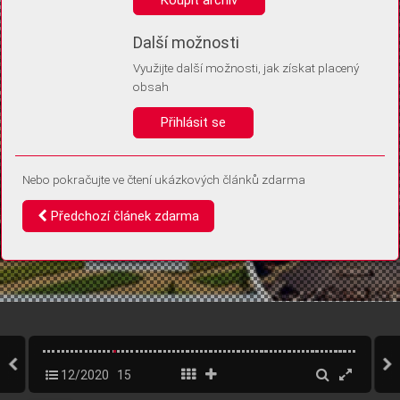
Díky němu příště poznáme, že se jedná o stejné zařízení, a
budeme tak moci přesněji vyhodnotit návštěvnost.
Identifikátor je zcela anonymní.
Další možnosti
Využijte další možnosti, jak získat placený
Vaše souhlasy a odmítnutí si ukládáme do vašeho zařízení, abychom se
obsah
vás už příště znovu neptali. Můžete je kdykoli později upravit ve Správě
cookies
Přihlásit se
Souhlasím
Odmítám
Nebo pokračujte ve čtení ukázkových článků zdarma
Předchozí článek zdarma
12/2020
15