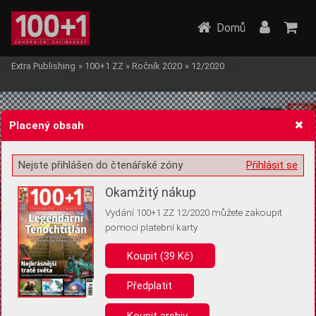
Domů
Extra Publishing
»
100+1 ZZ
»
Ročník 2020
»
12/2020
Placený obsah
Nejste přihlášen do čtenářské zóny
Přihlásit se
Žádost o souhlas s ukládáním volitelných informací
Okamžitý nákup
Vydání 100+1 ZZ 12/2020 můžete zakoupit
pomocí platební karty
Koupit (39 Kč)
Pro základní fungování webu nepotřebujeme ukládat žádné informace
(tzv. cookies apod.). Rádi bychom vás ale požádali o souhlas s
uložením volitelných informací:
Předplatit
Anonymní unikátní ID
Koupit archiv