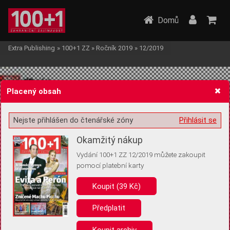
Domů
Extra Publishing
»
100+1 ZZ
»
Ročník 2019
»
12/2019
Placený obsah
Nejste přihlášen do čtenářské zóny
Přihlásit se
Žádost o souhlas s ukládáním volitelných informací
Okamžitý nákup
Vydání 100+1 ZZ 12/2019 můžete zakoupit
pomocí platební karty
Koupit (39 Kč)
Pro základní fungování webu nepotřebujeme ukládat žádné informace
(tzv. cookies apod.). Rádi bychom vás ale požádali o souhlas s
uložením volitelných informací:
Předplatit
Anonymní unikátní ID
Koupit archiv