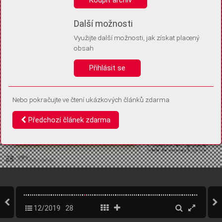
Díky němu příště poznáme, že se jedná o stejné zařízení, a
budeme tak moci přesněji vyhodnotit návštěvnost.
Identifikátor je zcela anonymní.
Další možnosti
Využijte další možnosti, jak získat placený
Vaše souhlasy a odmítnutí si ukládáme do vašeho zařízení, abychom se
obsah
vás už příště znovu neptali. Můžete je kdykoli později upravit ve Správě
cookies
Přihlásit se
Souhlasím
Odmítám
Nebo pokračujte ve čtení ukázkových článků zdarma
Předchozí článek zdarma
12/2019
28