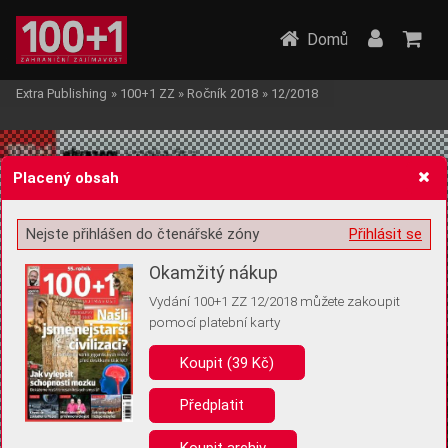
Domů
Extra Publishing
»
100+1 ZZ
»
Ročník 2018
»
12/2018
Placený obsah
Nejste přihlášen do čtenářské zóny
Přihlásit se
Žádost o souhlas s ukládáním volitelných informací
Okamžitý nákup
Vydání 100+1 ZZ 12/2018 můžete zakoupit
pomocí platební karty
Koupit (39 Kč)
Pro základní fungování webu nepotřebujeme ukládat žádné informace
(tzv. cookies apod.). Rádi bychom vás ale požádali o souhlas s
uložením volitelných informací:
Předplatit
Anonymní unikátní ID
Koupit archiv