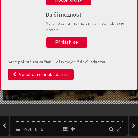
Díky němu příště poznáme, že se jedná o stejné zařízení, a
budeme tak moci přesněji vyhodnotit návštěvnost.
Identifikátor je zcela anonymní.
Další možnosti
Využijte další možnosti, jak získat placený
Vaše souhlasy a odmítnutí si ukládáme do vašeho zařízení, abychom se
obsah
vás už příště znovu neptali. Můžete je kdykoli později upravit ve Správě
cookies
Přihlásit se
Souhlasím
Odmítám
Nebo pokračujte ve čtení ukázkových článků zdarma
Předchozí článek zdarma
12/2018
6