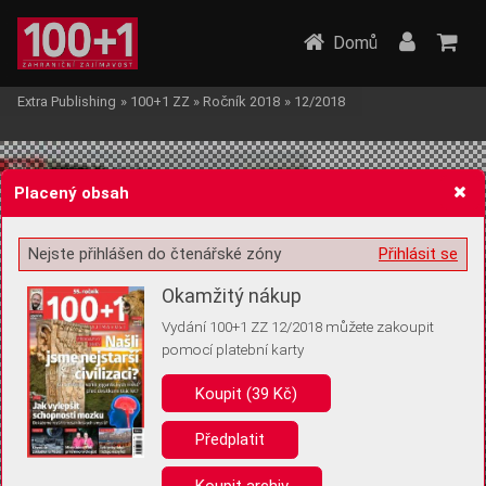
Domů
Extra Publishing
»
100+1 ZZ
»
Ročník 2018
»
12/2018
Placený obsah
Nejste přihlášen do čtenářské zóny
Přihlásit se
Žádost o souhlas s ukládáním volitelných informací
Okamžitý nákup
Vydání 100+1 ZZ 12/2018 můžete zakoupit
pomocí platební karty
Koupit (39 Kč)
Pro základní fungování webu nepotřebujeme ukládat žádné informace
(tzv. cookies apod.). Rádi bychom vás ale požádali o souhlas s
uložením volitelných informací:
Předplatit
Anonymní unikátní ID
Koupit archiv