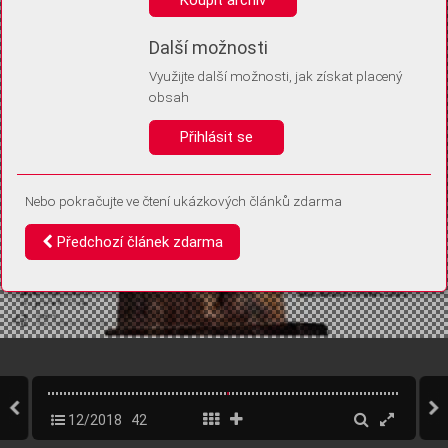
Díky němu příště poznáme, že se jedná o stejné zařízení, a
budeme tak moci přesněji vyhodnotit návštěvnost.
Identifikátor je zcela anonymní.
Další možnosti
Využijte další možnosti, jak získat placený
Vaše souhlasy a odmítnutí si ukládáme do vašeho zařízení, abychom se
obsah
vás už příště znovu neptali. Můžete je kdykoli později upravit ve Správě
cookies
Přihlásit se
Souhlasím
Odmítám
Nebo pokračujte ve čtení ukázkových článků zdarma
Předchozí článek zdarma
12/2018
42