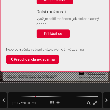
Díky němu příště poznáme, že se jedná o stejné zařízení, a
budeme tak moci přesněji vyhodnotit návštěvnost.
Identifikátor je zcela anonymní.
Další možnosti
Využijte další možnosti, jak získat placený
Vaše souhlasy a odmítnutí si ukládáme do vašeho zařízení, abychom se
obsah
vás už příště znovu neptali. Můžete je kdykoli později upravit ve Správě
cookies
Přihlásit se
Souhlasím
Odmítám
Nebo pokračujte ve čtení ukázkových článků zdarma
Předchozí článek zdarma
12/2018
23