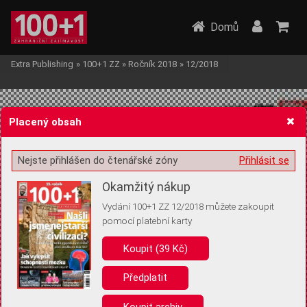
Domů
Extra Publishing
»
100+1 ZZ
»
Ročník 2018
»
12/2018
Placený obsah
Nejste přihlášen do čtenářské zóny
Přihlásit se
Žádost o souhlas s ukládáním volitelných informací
Okamžitý nákup
Vydání 100+1 ZZ 12/2018 můžete zakoupit
pomocí platební karty
Koupit (39 Kč)
Pro základní fungování webu nepotřebujeme ukládat žádné informace
(tzv. cookies apod.). Rádi bychom vás ale požádali o souhlas s
uložením volitelných informací:
Předplatit
Anonymní unikátní ID
Koupit archiv