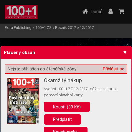
Domů
Extra Publishing
»
100+1 ZZ
»
Ročník 2017
»
12/2017
Placený obsah
Nejste přihlášen do čtenářské zóny
Přihlásit se
Žádost o souhlas s ukládáním volitelných informací
Okamžitý nákup
Vydání 100+1 ZZ 12/2017 můžete zakoupit
pomocí platební karty
Koupit (39 Kč)
Pro základní fungování webu nepotřebujeme ukládat žádné informace
(tzv. cookies apod.). Rádi bychom vás ale požádali o souhlas s
uložením volitelných informací:
Předplatit
Anonymní unikátní ID
Koupit archiv