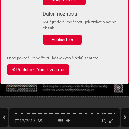
Díky němu příště poznáme, že se jedná o stejné zařízení, a
budeme tak moci přesněji vyhodnotit návštěvnost.
Identifikátor je zcela anonymní.
Další možnosti
Využijte další možnosti, jak získat placený
Vaše souhlasy a odmítnutí si ukládáme do vašeho zařízení, abychom se
obsah
vás už příště znovu neptali. Můžete je kdykoli později upravit ve Správě
cookies
Přihlásit se
Souhlasím
Odmítám
Nebo pokračujte ve čtení ukázkových článků zdarma
Předchozí článek zdarma
12/2017
69