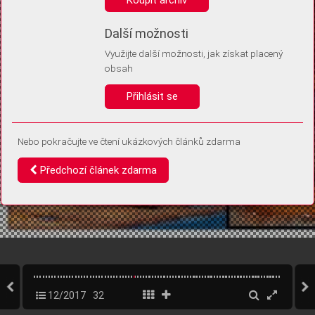
Díky němu příště poznáme, že se jedná o stejné zařízení, a
budeme tak moci přesněji vyhodnotit návštěvnost.
Identifikátor je zcela anonymní.
Další možnosti
Využijte další možnosti, jak získat placený
Vaše souhlasy a odmítnutí si ukládáme do vašeho zařízení, abychom se
obsah
vás už příště znovu neptali. Můžete je kdykoli později upravit ve Správě
cookies
Přihlásit se
Souhlasím
Odmítám
Nebo pokračujte ve čtení ukázkových článků zdarma
Předchozí článek zdarma
12/2017
32