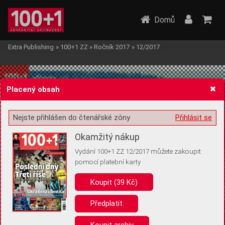
Domů
Extra Publishing
»
100+1 ZZ
»
Ročník 2017
»
12/2017
Placený obsah
Nejste přihlášen do čtenářské zóny
Přihlásit se
Žádost o souhlas s ukládáním volitelných informací
Okamžitý nákup
Vydání 100+1 ZZ 12/2017 můžete zakoupit
pomocí platební karty
Koupit (39 Kč)
Pro základní fungování webu nepotřebujeme ukládat žádné informace
(tzv. cookies apod.). Rádi bychom vás ale požádali o souhlas s
uložením volitelných informací:
Předplatit
Anonymní unikátní ID
Koupit archiv