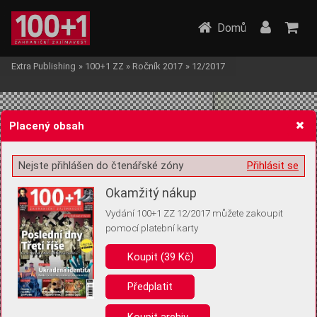
Domů
Extra Publishing
»
100+1 ZZ
»
Ročník 2017
»
12/2017
Placený obsah
Nejste přihlášen do čtenářské zóny
Přihlásit se
Žádost o souhlas s ukládáním volitelných informací
Okamžitý nákup
Vydání 100+1 ZZ 12/2017 můžete zakoupit
pomocí platební karty
Koupit (39 Kč)
Pro základní fungování webu nepotřebujeme ukládat žádné informace
(tzv. cookies apod.). Rádi bychom vás ale požádali o souhlas s
uložením volitelných informací:
Předplatit
Anonymní unikátní ID
Koupit archiv