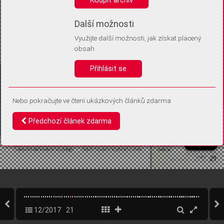
Díky němu příště poznáme, že se jedná o stejné zařízení, a
budeme tak moci přesněji vyhodnotit návštěvnost.
Identifikátor je zcela anonymní.
Další možnosti
Využijte další možnosti, jak získat placený
Vaše souhlasy a odmítnutí si ukládáme do vašeho zařízení, abychom se
obsah
vás už příště znovu neptali. Můžete je kdykoli později upravit ve Správě
cookies
Přihlásit se
Souhlasím
Odmítám
Nebo pokračujte ve čtení ukázkových článků zdarma
Předchozí článek zdarma
12/2017
21