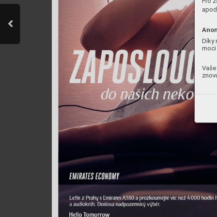
Pro z
apod.
Anon
Díky 
moci 
Vaše 
znovu