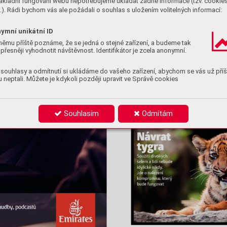
ákladní fungování webu nepotřebujeme ukládat žádné informace (tzv. cookie
). Rádi bychom vás ale požádali o souhlas s uložením volitelných informací:
ymní unikátní ID
němu příště poznáme, že se jedná o stejné zařízení, a budeme tak
přesněji vyhodnotit návštěvnost. Identifikátor je zcela anonymní.
souhlasy a odmítnutí si ukládáme do vašeho zařízení, abychom se vás už příš
 neptali. Můžete je kdykoli později upravit ve Správě cookies
Souhlasím
Odmítám