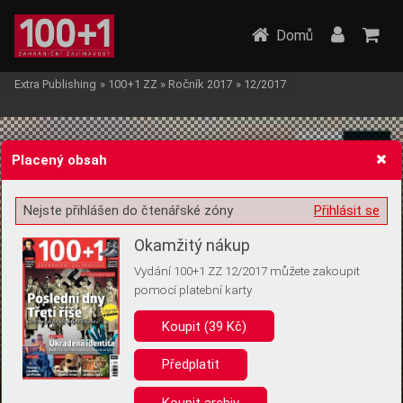
Domů
Extra Publishing
»
100+1 ZZ
»
Ročník 2017
»
12/2017
Placený obsah
Nejste přihlášen do čtenářské zóny
Přihlásit se
Žádost o souhlas s ukládáním volitelných informací
Okamžitý nákup
Vydání 100+1 ZZ 12/2017 můžete zakoupit
pomocí platební karty
Koupit (39 Kč)
Pro základní fungování webu nepotřebujeme ukládat žádné informace
(tzv. cookies apod.). Rádi bychom vás ale požádali o souhlas s
uložením volitelných informací:
Předplatit
Anonymní unikátní ID
Koupit archiv