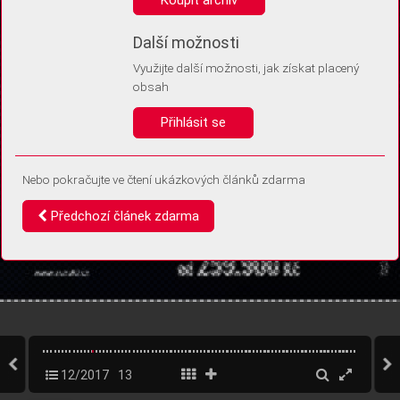
Díky němu příště poznáme, že se jedná o stejné zařízení, a
budeme tak moci přesněji vyhodnotit návštěvnost.
Identifikátor je zcela anonymní.
Další možnosti
Využijte další možnosti, jak získat placený
Vaše souhlasy a odmítnutí si ukládáme do vašeho zařízení, abychom se
obsah
vás už příště znovu neptali. Můžete je kdykoli později upravit ve Správě
cookies
Přihlásit se
Souhlasím
Odmítám
Nebo pokračujte ve čtení ukázkových článků zdarma
Předchozí článek zdarma
12/2017
13