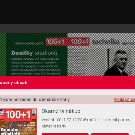
lacený obsah
Nejste přihlášen do čtenářské zóny
Přihlásit s
st o souhlas s ukládáním volitelných informací
Okamžitý nákup
Vydání 100+1 ZZ 12/2016 můžete zakoupit pomocí
platební karty