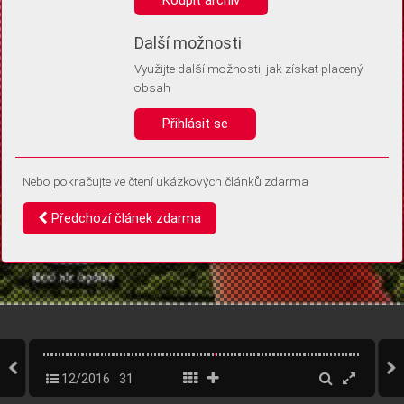
Díky němu příště poznáme, že se jedná o stejné zařízení, a
budeme tak moci přesněji vyhodnotit návštěvnost.
Identifikátor je zcela anonymní.
Další možnosti
Využijte další možnosti, jak získat placený
Vaše souhlasy a odmítnutí si ukládáme do vašeho zařízení, abychom se
obsah
vás už příště znovu neptali. Můžete je kdykoli později upravit ve Správě
cookies
Přihlásit se
Souhlasím
Odmítám
Nebo pokračujte ve čtení ukázkových článků zdarma
Předchozí článek zdarma
12/2016
31