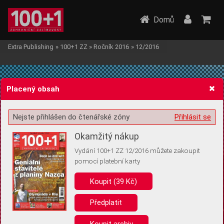
Domů
Extra Publishing
»
100+1 ZZ
»
Ročník 2016
»
12/2016
Placený obsah
Nejste přihlášen do čtenářské zóny
Přihlásit se
Žádost o souhlas s ukládáním volitelných informací
Okamžitý nákup
Vydání 100+1 ZZ 12/2016 můžete zakoupit
pomocí platební karty
Koupit (39 Kč)
Pro základní fungování webu nepotřebujeme ukládat žádné informace
(tzv. cookies apod.). Rádi bychom vás ale požádali o souhlas s
uložením volitelných informací:
Předplatit
Anonymní unikátní ID
Koupit archiv