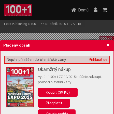
Domů
Extra Publishing
»
100+1 ZZ
»
Ročník 2015
»
12/2015
Placený obsah
Nejste přihlášen do čtenářské zóny
Přihlásit se
Žádost o souhlas s ukládáním volitelných informací
Okamžitý nákup
Vydání 100+1 ZZ 12/2015 můžete zakoupit
pomocí platební karty
Koupit (39 Kč)
Pro základní fungování webu nepotřebujeme ukládat žádné informace
(tzv. cookies apod.). Rádi bychom vás ale požádali o souhlas s
uložením volitelných informací:
Předplatit
Anonymní unikátní ID
Koupit archiv