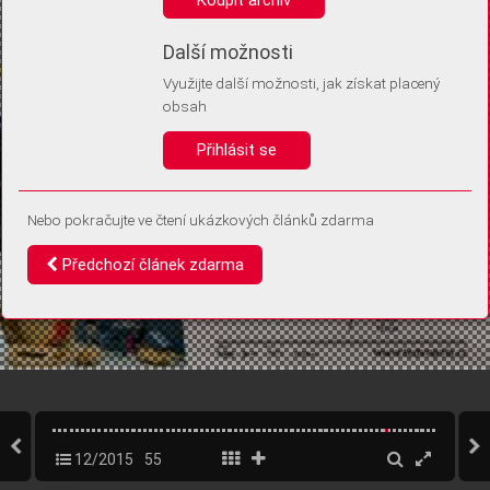
Díky němu příště poznáme, že se jedná o stejné zařízení, a
budeme tak moci přesněji vyhodnotit návštěvnost.
Identifikátor je zcela anonymní.
Další možnosti
Využijte další možnosti, jak získat placený
Vaše souhlasy a odmítnutí si ukládáme do vašeho zařízení, abychom se
obsah
vás už příště znovu neptali. Můžete je kdykoli později upravit ve Správě
cookies
Přihlásit se
Souhlasím
Odmítám
Nebo pokračujte ve čtení ukázkových článků zdarma
Předchozí článek zdarma
12/2015
55