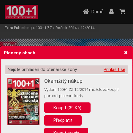
Domů
Extra Publishing
»
100+1 ZZ
»
Ročník 2014
»
12/2014
Placený obsah
Nejste přihlášen do čtenářské zóny
Přihlásit se
Žádost o souhlas s ukládáním volitelných informací
Okamžitý nákup
Vydání 100+1 ZZ 12/2014 můžete zakoupit
pomocí platební karty
Koupit (39 Kč)
Pro základní fungování webu nepotřebujeme ukládat žádné informace
(tzv. cookies apod.). Rádi bychom vás ale požádali o souhlas s
uložením volitelných informací:
Předplatit
Anonymní unikátní ID
Koupit archiv