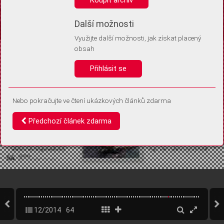
Díky němu příště poznáme, že se jedná o stejné zařízení, a
budeme tak moci přesněji vyhodnotit návštěvnost.
Identifikátor je zcela anonymní.
Další možnosti
Využijte další možnosti, jak získat placený
Vaše souhlasy a odmítnutí si ukládáme do vašeho zařízení, abychom se
obsah
vás už příště znovu neptali. Můžete je kdykoli později upravit ve Správě
cookies
Přihlásit se
Souhlasím
Odmítám
Nebo pokračujte ve čtení ukázkových článků zdarma
Předchozí článek zdarma
12/2014
64