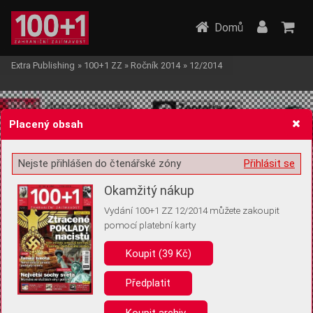
Domů
Extra Publishing
»
100+1 ZZ
»
Ročník 2014
»
12/2014
Placený obsah
Nejste přihlášen do čtenářské zóny
Přihlásit se
Žádost o souhlas s ukládáním volitelných informací
Okamžitý nákup
Vydání 100+1 ZZ 12/2014 můžete zakoupit
pomocí platební karty
Koupit (39 Kč)
Pro základní fungování webu nepotřebujeme ukládat žádné informace
(tzv. cookies apod.). Rádi bychom vás ale požádali o souhlas s
uložením volitelných informací:
Předplatit
Anonymní unikátní ID
Koupit archiv