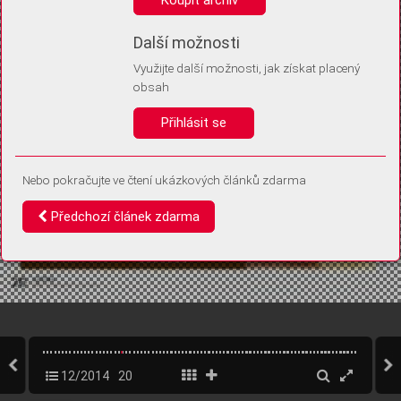
Díky němu příště poznáme, že se jedná o stejné zařízení, a
budeme tak moci přesněji vyhodnotit návštěvnost.
Identifikátor je zcela anonymní.
Další možnosti
Využijte další možnosti, jak získat placený
Vaše souhlasy a odmítnutí si ukládáme do vašeho zařízení, abychom se
obsah
vás už příště znovu neptali. Můžete je kdykoli později upravit ve Správě
cookies
Přihlásit se
Souhlasím
Odmítám
Nebo pokračujte ve čtení ukázkových článků zdarma
Předchozí článek zdarma
12/2014
20