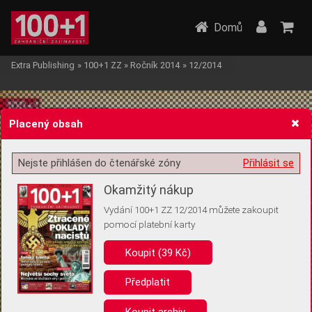
Domů
Extra Publishing
»
100+1 ZZ
»
Ročník 2014
»
12/2014
Placený obsah
Nejste přihlášen do čtenářské zóny
Přihlásit se
Žádost o souhlas s ukládáním volitelných informací
Okamžitý nákup
Vydání 100+1 ZZ 12/2014 můžete zakoupit
pomocí platební karty
Koupit (39 Kč)
Pro základní fungování webu nepotřebujeme ukládat žádné informace
(tzv. cookies apod.). Rádi bychom vás ale požádali o souhlas s
uložením volitelných informací:
Předplatit
Anonymní unikátní ID
Koupit archiv