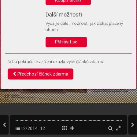
Díky němu příště poznáme, že se jedná o stejné zařízení, a
budeme tak moci přesněji vyhodnotit návštěvnost.
Identifikátor je zcela anonymní.
Další možnosti
Využijte další možnosti, jak získat placený
Vaše souhlasy a odmítnutí si ukládáme do vašeho zařízení, abychom se
obsah
vás už příště znovu neptali. Můžete je kdykoli později upravit ve Správě
cookies
Přihlásit se
Souhlasím
Odmítám
Nebo pokračujte ve čtení ukázkových článků zdarma
Předchozí článek zdarma
12/2014
12