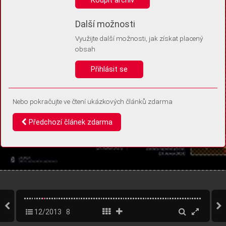
Díky němu příště poznáme, že se jedná o stejné zařízení, a
budeme tak moci přesněji vyhodnotit návštěvnost.
Identifikátor je zcela anonymní.
Další možnosti
Využijte další možnosti, jak získat placený
Vaše souhlasy a odmítnutí si ukládáme do vašeho zařízení, abychom se
obsah
vás už příště znovu neptali. Můžete je kdykoli později upravit ve Správě
cookies
Přihlásit se
Souhlasím
Odmítám
Nebo pokračujte ve čtení ukázkových článků zdarma
Předchozí článek zdarma
12/2013
8