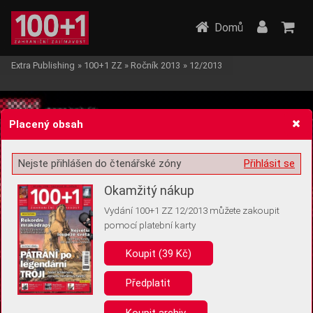
Domů
Extra Publishing
»
100+1 ZZ
»
Ročník 2013
»
12/2013
Placený obsah
Nejste přihlášen do čtenářské zóny
Přihlásit se
Žádost o souhlas s ukládáním volitelných informací
Okamžitý nákup
Vydání 100+1 ZZ 12/2013 můžete zakoupit
pomocí platební karty
Koupit (39 Kč)
Pro základní fungování webu nepotřebujeme ukládat žádné informace
(tzv. cookies apod.). Rádi bychom vás ale požádali o souhlas s
uložením volitelných informací:
Předplatit
Anonymní unikátní ID
Koupit archiv