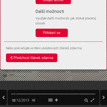
Díky němu příště poznáme, že se jedná o stejné zařízení, a
budeme tak moci přesněji vyhodnotit návštěvnost.
Identifikátor je zcela anonymní.
Další možnosti
Využijte další možnosti, jak získat placený
Vaše souhlasy a odmítnutí si ukládáme do vašeho zařízení, abychom se
obsah
vás už příště znovu neptali. Můžete je kdykoli později upravit ve Správě
cookies
Přihlásit se
Souhlasím
Odmítám
Nebo pokračujte ve čtení ukázkových článků zdarma
Předchozí článek zdarma
12/2013
48