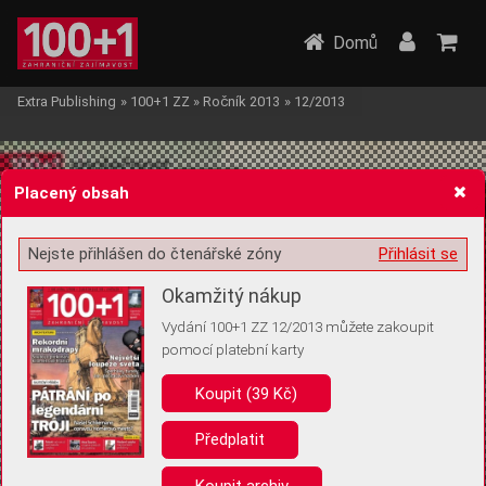
Domů
Extra Publishing
»
100+1 ZZ
»
Ročník 2013
»
12/2013
Placený obsah
Nejste přihlášen do čtenářské zóny
Přihlásit se
Žádost o souhlas s ukládáním volitelných informací
Okamžitý nákup
Vydání 100+1 ZZ 12/2013 můžete zakoupit
pomocí platební karty
Koupit (39 Kč)
Pro základní fungování webu nepotřebujeme ukládat žádné informace
(tzv. cookies apod.). Rádi bychom vás ale požádali o souhlas s
uložením volitelných informací:
Předplatit
Anonymní unikátní ID
Koupit archiv