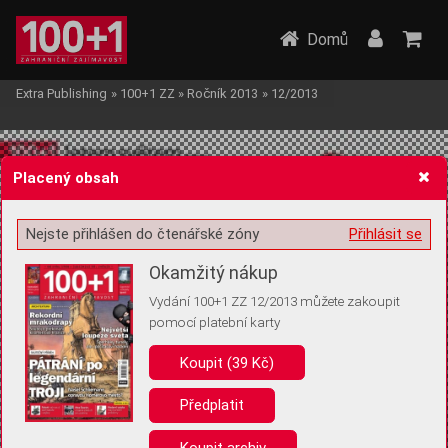
Domů
Extra Publishing
»
100+1 ZZ
»
Ročník 2013
»
12/2013
Placený obsah
Nejste přihlášen do čtenářské zóny
Přihlásit se
Žádost o souhlas s ukládáním volitelných informací
Okamžitý nákup
Vydání 100+1 ZZ 12/2013 můžete zakoupit
pomocí platební karty
Koupit (39 Kč)
Pro základní fungování webu nepotřebujeme ukládat žádné informace
(tzv. cookies apod.). Rádi bychom vás ale požádali o souhlas s
uložením volitelných informací:
Předplatit
Anonymní unikátní ID
Koupit archiv