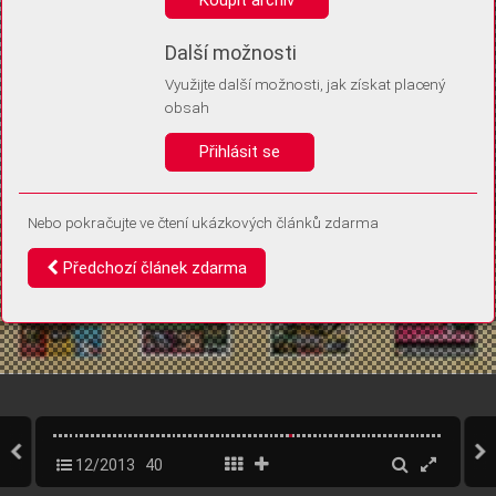
Díky němu příště poznáme, že se jedná o stejné zařízení, a
budeme tak moci přesněji vyhodnotit návštěvnost.
Identifikátor je zcela anonymní.
Další možnosti
Využijte další možnosti, jak získat placený
Vaše souhlasy a odmítnutí si ukládáme do vašeho zařízení, abychom se
obsah
vás už příště znovu neptali. Můžete je kdykoli později upravit ve Správě
cookies
Přihlásit se
Souhlasím
Odmítám
Nebo pokračujte ve čtení ukázkových článků zdarma
Předchozí článek zdarma
12/2013
40