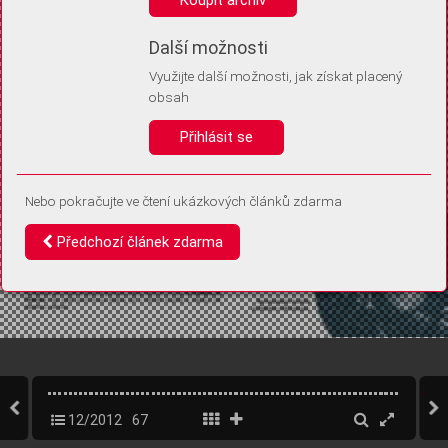
Díky němu příště poznáme, že se jedná o stejné zařízení, a
budeme tak moci přesněji vyhodnotit návštěvnost.
Identifikátor je zcela anonymní.
Další možnosti
Využijte další možnosti, jak získat placený
Vaše souhlasy a odmítnutí si ukládáme do vašeho zařízení, abychom se
obsah
vás už příště znovu neptali. Můžete je kdykoli později upravit ve Správě
cookies
Přihlásit se
Souhlasím
Odmítám
Nebo pokračujte ve čtení ukázkových článků zdarma
Předchozí článek zdarma
12/2012
67