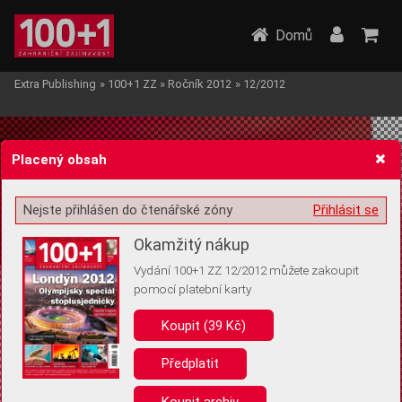
Domů
Extra Publishing
»
100+1 ZZ
»
Ročník 2012
»
12/2012
Placený obsah
Nejste přihlášen do čtenářské zóny
Přihlásit se
Žádost o souhlas s ukládáním volitelných informací
Okamžitý nákup
Vydání 100+1 ZZ 12/2012 můžete zakoupit
pomocí platební karty
Koupit (39 Kč)
Pro základní fungování webu nepotřebujeme ukládat žádné informace
(tzv. cookies apod.). Rádi bychom vás ale požádali o souhlas s
uložením volitelných informací:
Předplatit
Anonymní unikátní ID
Koupit archiv