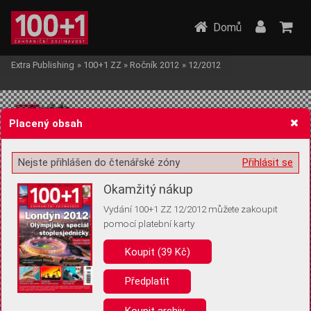
Domů
Extra Publishing
»
100+1 ZZ
»
Ročník 2012
»
12/2012
Placený obsah
Nejste přihlášen do čtenářské zóny
Přihlásit se
Žádost o souhlas s ukládáním volitelných informací
Okamžitý nákup
Vydání 100+1 ZZ 12/2012 můžete zakoupit
pomocí platební karty
Koupit (39 Kč)
Pro základní fungování webu nepotřebujeme ukládat žádné informace
(tzv. cookies apod.). Rádi bychom vás ale požádali o souhlas s
uložením volitelných informací:
Předplatit
Anonymní unikátní ID
Koupit archiv