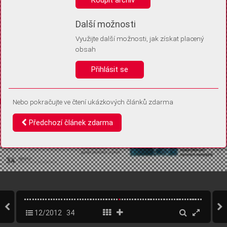
Díky němu příště poznáme, že se jedná o stejné zařízení, a
budeme tak moci přesněji vyhodnotit návštěvnost.
Identifikátor je zcela anonymní.
Další možnosti
Využijte další možnosti, jak získat placený
Vaše souhlasy a odmítnutí si ukládáme do vašeho zařízení, abychom se
obsah
vás už příště znovu neptali. Můžete je kdykoli později upravit ve Správě
cookies
Přihlásit se
Souhlasím
Odmítám
Nebo pokračujte ve čtení ukázkových článků zdarma
Předchozí článek zdarma
12/2012
34