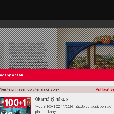
lacený obsah
st o souhlas s ukládáním volitelných informací
Nejste přihlášen do čtenářské zóny
Přihlásit s
Okamžitý nákup
Vydání 100+1 ZZ 11/2026 můžete zakoupit pomocí
platební karty