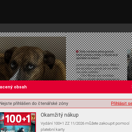
lacený obsah
st o souhlas s ukládáním volitelných informací
Nejste přihlášen do čtenářské zóny
Přihlásit s
Okamžitý nákup
Vydání 100+1 ZZ 11/2026 můžete zakoupit pomocí
platební karty