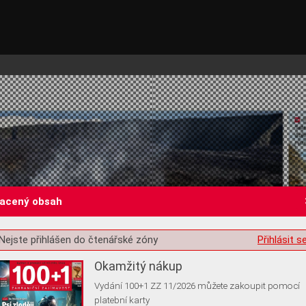
lacený obsah
st o souhlas s ukládáním volitelných informací
Nejste přihlášen do čtenářské zóny
Přihlásit s
Okamžitý nákup
Vydání 100+1 ZZ 11/2026 můžete zakoupit pomocí
platební karty