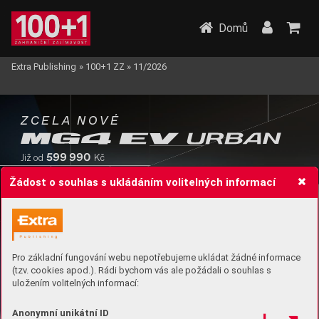
Domů
Extra Publishing
»
100+1 ZZ
»
11/2026
ZCELA
NO
VÉ
599 990
Již od
Kč
Žádost o souhlas s ukládáním volitelných informací
Pro základní fungování webu nepotřebujeme ukládat žádné informace
(tzv. cookies apod.). Rádi bychom vás ale požádali o souhlas s
uložením volitelných informací:
Anonymní unikátní ID