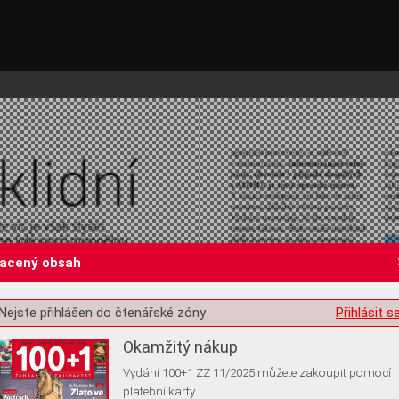
lacený obsah
st o souhlas s ukládáním volitelných informací
Nejste přihlášen do čtenářské zóny
Přihlásit s
Okamžitý nákup
Vydání 100+1 ZZ 11/2025 můžete zakoupit pomocí
platební karty