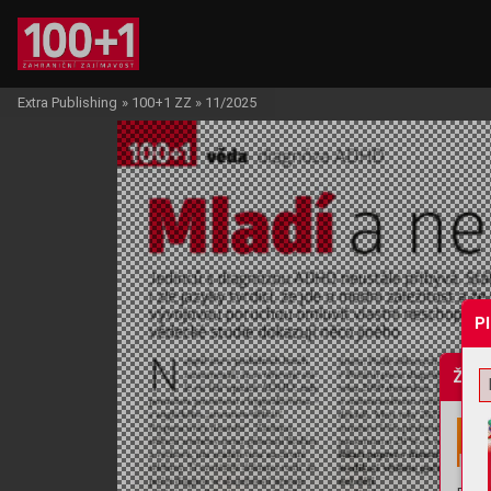
Extra Publishing
»
100+1 ZZ
»
11/2025
P
Žádo