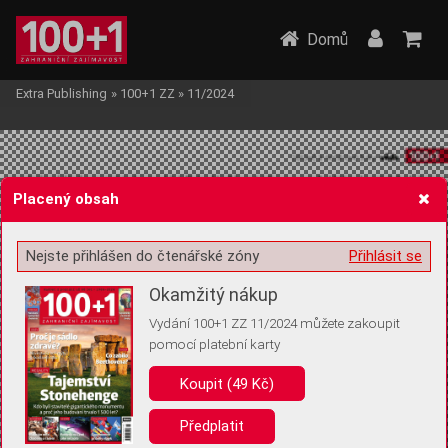
Domů
Extra Publishing
»
100+1 ZZ
»
11/2024
Placený obsah
Nejste přihlášen do čtenářské zóny
Přihlásit se
Žádost o souhlas s ukládáním volitelných informací
Okamžitý nákup
Vydání 100+1 ZZ 11/2024 můžete zakoupit
pomocí platební karty
Pro základní fungování webu nepotřebujeme ukládat žádné informace
(tzv. cookies apod.). Rádi bychom vás ale požádali o souhlas s
Koupit (49 Kč)
uložením volitelných informací:
Předplatit
Anonymní unikátní ID