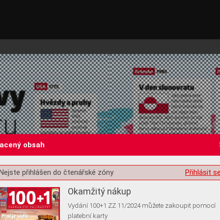
lacený obsah
st o souhlas s ukládáním volitelných informací
Nejste přihlášen do čtenářské zóny
Přihlásit s
Okamžitý nákup
Vydání 100+1 ZZ 11/2024 můžete zakoupit pomocí
platební karty