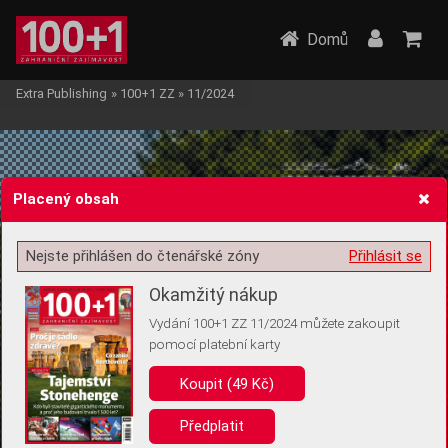
Domů
Extra Publishing
»
100+1 ZZ
»
11/2024
Placený obsah
Nejste přihlášen do čtenářské zóny
Přihlásit se
Žádost o souhlas s ukládáním volitelných informací
Okamžitý nákup
Vydání 100+1 ZZ 11/2024 můžete zakoupit
pomocí platební karty
Pro základní fungování webu nepotřebujeme ukládat žádné informace
(tzv. cookies apod.). Rádi bychom vás ale požádali o souhlas s
Koupit (49 Kč)
uložením volitelných informací:
Předplatit
Anonymní unikátní ID