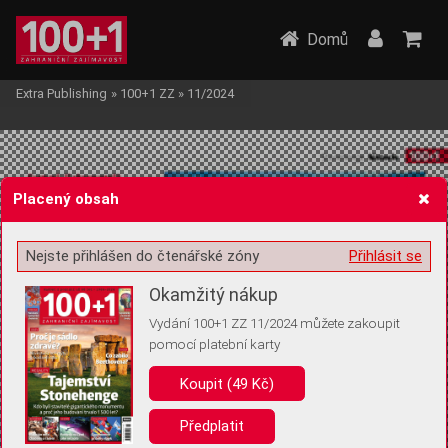
Domů
Extra Publishing
»
100+1 ZZ
»
11/2024
Placený obsah
Nejste přihlášen do čtenářské zóny
Přihlásit se
Žádost o souhlas s ukládáním volitelných informací
Okamžitý nákup
Vydání 100+1 ZZ 11/2024 můžete zakoupit
pomocí platební karty
Pro základní fungování webu nepotřebujeme ukládat žádné informace
(tzv. cookies apod.). Rádi bychom vás ale požádali o souhlas s
Koupit (49 Kč)
uložením volitelných informací:
Předplatit
Anonymní unikátní ID