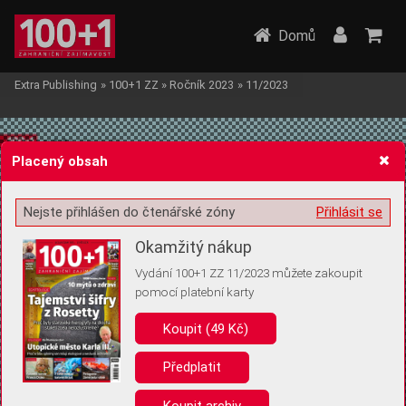
Domů
Extra Publishing
»
100+1 ZZ
»
Ročník 2023
»
11/2023
Placený obsah
Nejste přihlášen do čtenářské zóny
Přihlásit se
Žádost o souhlas s ukládáním volitelných informací
Okamžitý nákup
Vydání 100+1 ZZ 11/2023 můžete zakoupit
pomocí platební karty
Koupit (49 Kč)
Pro základní fungování webu nepotřebujeme ukládat žádné informace
(tzv. cookies apod.). Rádi bychom vás ale požádali o souhlas s
uložením volitelných informací:
Předplatit
Anonymní unikátní ID
Koupit archiv