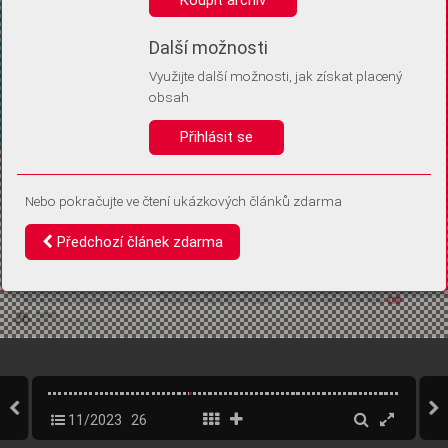
Díky němu příště poznáme, že se jedná o stejné zařízení, a
budeme tak moci přesněji vyhodnotit návštěvnost.
Identifikátor je zcela anonymní.
Další možnosti
Využijte další možnosti, jak získat placený
Vaše souhlasy a odmítnutí si ukládáme do vašeho zařízení, abychom se
obsah
vás už příště znovu neptali. Můžete je kdykoli později upravit ve Správě
cookies
Přihlásit se
Souhlasím
Odmítám
Nebo pokračujte ve čtení ukázkových článků zdarma
Předchozí článek zdarma
11/2023
26