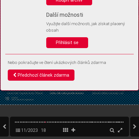
Díky němu příště poznáme, že se jedná o stejné zařízení, a
budeme tak moci přesněji vyhodnotit návštěvnost.
Identifikátor je zcela anonymní.
Další možnosti
Využijte další možnosti, jak získat placený
Vaše souhlasy a odmítnutí si ukládáme do vašeho zařízení, abychom se
obsah
vás už příště znovu neptali. Můžete je kdykoli později upravit ve Správě
cookies
Přihlásit se
Souhlasím
Odmítám
Nebo pokračujte ve čtení ukázkových článků zdarma
Předchozí článek zdarma
11/2023
18