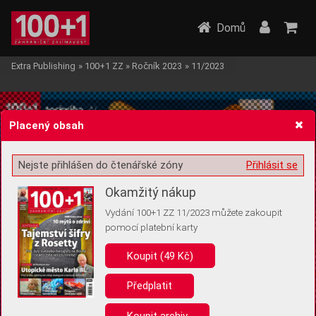
Domů
Extra Publishing
»
100+1 ZZ
»
Ročník 2023
»
11/2023
Placený obsah
Nejste přihlášen do čtenářské zóny
Přihlásit se
Žádost o souhlas s ukládáním volitelných informací
Okamžitý nákup
Vydání 100+1 ZZ 11/2023 můžete zakoupit
pomocí platební karty
Koupit (49 Kč)
Pro základní fungování webu nepotřebujeme ukládat žádné informace
(tzv. cookies apod.). Rádi bychom vás ale požádali o souhlas s
uložením volitelných informací:
Předplatit
Anonymní unikátní ID
Koupit archiv