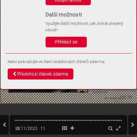
Díky němu příště poznáme, že se jedná o stejné zařízení, a
budeme tak moci přesněji vyhodnotit návštěvnost.
Identifikátor je zcela anonymní.
Další možnosti
Využijte další možnosti, jak získat placený
Vaše souhlasy a odmítnutí si ukládáme do vašeho zařízení, abychom se
obsah
vás už příště znovu neptali. Můžete je kdykoli později upravit ve Správě
cookies
Přihlásit se
Souhlasím
Odmítám
Nebo pokračujte ve čtení ukázkových článků zdarma
Předchozí článek zdarma
11/2023
11