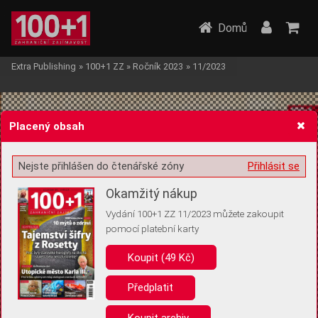
Domů
Extra Publishing
»
100+1 ZZ
»
Ročník 2023
»
11/2023
Placený obsah
Nejste přihlášen do čtenářské zóny
Přihlásit se
Žádost o souhlas s ukládáním volitelných informací
Okamžitý nákup
Vydání 100+1 ZZ 11/2023 můžete zakoupit
pomocí platební karty
Koupit (49 Kč)
Pro základní fungování webu nepotřebujeme ukládat žádné informace
(tzv. cookies apod.). Rádi bychom vás ale požádali o souhlas s
uložením volitelných informací:
Předplatit
Anonymní unikátní ID
Koupit archiv