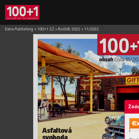
Extra Publishing
»
100+1 ZZ
»
Ročník 2022
»
11/2022
10
0
+
obsah 
čísla 11/2
Žádo
Asfalto
vá 
sv
oboda