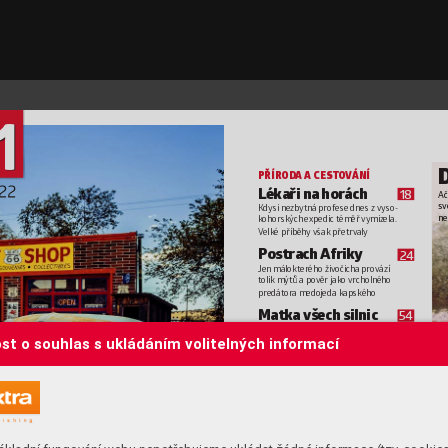
1
PŘÍROD
A A CES
TO
V
ÁNÍ
022
Lékař
i na horách 
18
Ač
sv
Kdysi nezb
ytná profese dnes z 
vyso-
ne
kohorských expedic téměř vymiz
ela. 
V
elké příběhy
 v
šak přetrv
aly
Postrach Afriky 
24
Jen málokterého živ
očicha pro
vází 
tolik mýtů a 
pov
ěr jako vrcholného 
predátor
a medojeda kapského 
Matka všech silnic 
54
T
akřka celé Spojené státy k
dysi pro-
st o souhlas s ukládáním volitelných informací
tínala legendární Route 66. Dnes má 
status národního monumentu
Drahokam B
elgie 
60
Šestimilionové Vlámsk
o, 
známé též 
jako Flandry
, patří mezi nejbohatší 
a nejvyspělejší regiony
 Evropy
VĚD
A A
 TEC
HNIK
A