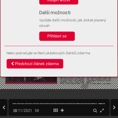
Díky němu příště poznáme, že se jedná o stejné zařízení, a
budeme tak moci přesněji vyhodnotit návštěvnost.
Identifikátor je zcela anonymní.
Další možnosti
Využijte další možnosti, jak získat placený
Vaše souhlasy a odmítnutí si ukládáme do vašeho zařízení, abychom se
obsah
vás už příště znovu neptali. Můžete je kdykoli později upravit ve Správě
cookies
Přihlásit se
Souhlasím
Odmítám
Nebo pokračujte ve čtení ukázkových článků zdarma
Předchozí článek zdarma
11/2021
58