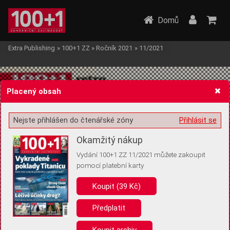
Domů
Extra Publishing
»
100+1 ZZ
»
Ročník 2021
»
11/2021
Placený obsah
Nejste přihlášen do čtenářské zóny
Přihlásit se
Žádost o souhlas s ukládáním volitelných informací
Okamžitý nákup
Vydání 100+1 ZZ 11/2021 můžete zakoupit
pomocí platební karty
Koupit (39 Kč)
Pro základní fungování webu nepotřebujeme ukládat žádné informace
(tzv. cookies apod.). Rádi bychom vás ale požádali o souhlas s
uložením volitelných informací:
Předplatit
Anonymní unikátní ID
Koupit archiv