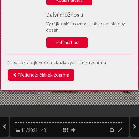
Díky němu příště poznáme, že se jedná o stejné zařízení, a
budeme tak moci přesněji vyhodnotit návštěvnost.
Identifikátor je zcela anonymní.
Další možnosti
Využijte další možnosti, jak získat placený
Vaše souhlasy a odmítnutí si ukládáme do vašeho zařízení, abychom se
obsah
vás už příště znovu neptali. Můžete je kdykoli později upravit ve Správě
cookies
Přihlásit se
Souhlasím
Odmítám
Nebo pokračujte ve čtení ukázkových článků zdarma
Předchozí článek zdarma
11/2021
43