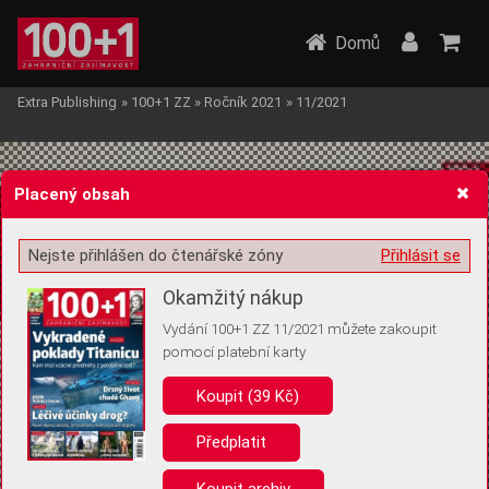
Domů
Extra Publishing
»
100+1 ZZ
»
Ročník 2021
»
11/2021
Placený obsah
Nejste přihlášen do čtenářské zóny
Přihlásit se
Žádost o souhlas s ukládáním volitelných informací
Okamžitý nákup
Vydání 100+1 ZZ 11/2021 můžete zakoupit
pomocí platební karty
Koupit (39 Kč)
Pro základní fungování webu nepotřebujeme ukládat žádné informace
(tzv. cookies apod.). Rádi bychom vás ale požádali o souhlas s
uložením volitelných informací:
Předplatit
Anonymní unikátní ID
Koupit archiv