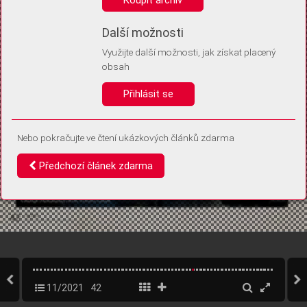
Díky němu příště poznáme, že se jedná o stejné zařízení, a
budeme tak moci přesněji vyhodnotit návštěvnost.
Identifikátor je zcela anonymní.
Další možnosti
Využijte další možnosti, jak získat placený
Vaše souhlasy a odmítnutí si ukládáme do vašeho zařízení, abychom se
obsah
vás už příště znovu neptali. Můžete je kdykoli později upravit ve Správě
cookies
Přihlásit se
Souhlasím
Odmítám
Nebo pokračujte ve čtení ukázkových článků zdarma
Předchozí článek zdarma
11/2021
42