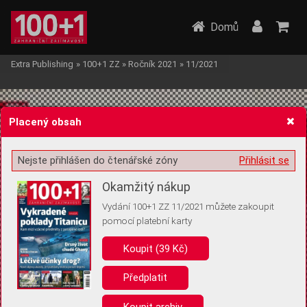
Domů
Extra Publishing
»
100+1 ZZ
»
Ročník 2021
»
11/2021
Placený obsah
Nejste přihlášen do čtenářské zóny
Přihlásit se
Žádost o souhlas s ukládáním volitelných informací
Okamžitý nákup
Vydání 100+1 ZZ 11/2021 můžete zakoupit
pomocí platební karty
Koupit (39 Kč)
Pro základní fungování webu nepotřebujeme ukládat žádné informace
(tzv. cookies apod.). Rádi bychom vás ale požádali o souhlas s
uložením volitelných informací:
Předplatit
Anonymní unikátní ID
Koupit archiv