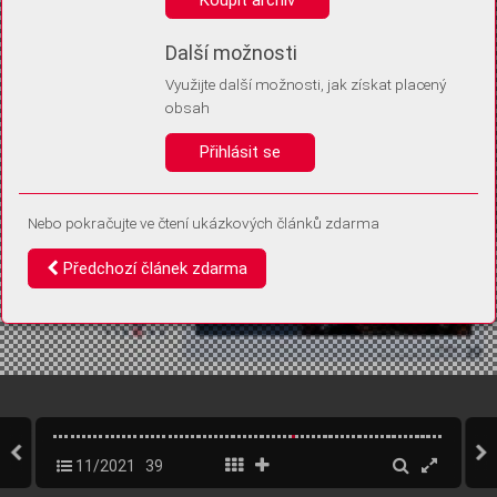
Díky němu příště poznáme, že se jedná o stejné zařízení, a
budeme tak moci přesněji vyhodnotit návštěvnost.
Identifikátor je zcela anonymní.
Další možnosti
Využijte další možnosti, jak získat placený
Vaše souhlasy a odmítnutí si ukládáme do vašeho zařízení, abychom se
obsah
vás už příště znovu neptali. Můžete je kdykoli později upravit ve Správě
cookies
Přihlásit se
Souhlasím
Odmítám
Nebo pokračujte ve čtení ukázkových článků zdarma
Předchozí článek zdarma
11/2021
39