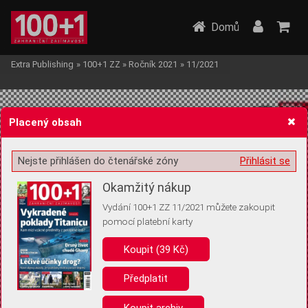
Domů
Extra Publishing
»
100+1 ZZ
»
Ročník 2021
»
11/2021
Placený obsah
Nejste přihlášen do čtenářské zóny
Přihlásit se
Žádost o souhlas s ukládáním volitelných informací
Okamžitý nákup
Vydání 100+1 ZZ 11/2021 můžete zakoupit
pomocí platební karty
Koupit (39 Kč)
Pro základní fungování webu nepotřebujeme ukládat žádné informace
(tzv. cookies apod.). Rádi bychom vás ale požádali o souhlas s
uložením volitelných informací:
Předplatit
Anonymní unikátní ID
Koupit archiv