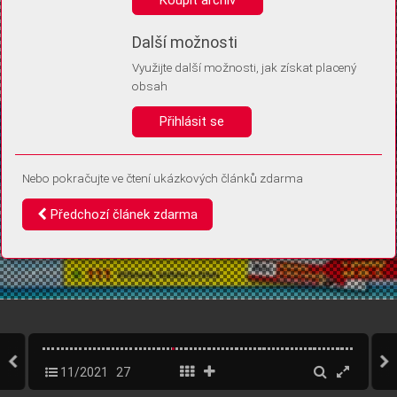
Díky němu příště poznáme, že se jedná o stejné zařízení, a
budeme tak moci přesněji vyhodnotit návštěvnost.
Identifikátor je zcela anonymní.
Další možnosti
Využijte další možnosti, jak získat placený
Vaše souhlasy a odmítnutí si ukládáme do vašeho zařízení, abychom se
obsah
vás už příště znovu neptali. Můžete je kdykoli později upravit ve Správě
cookies
Přihlásit se
Souhlasím
Odmítám
Nebo pokračujte ve čtení ukázkových článků zdarma
Předchozí článek zdarma
11/2021
27