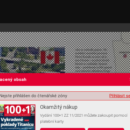
lacený obsah
Nejste přihlášen do čtenářské zóny
Přihlásit s
st o souhlas s ukládáním volitelných informací
Okamžitý nákup
Vydání 100+1 ZZ 11/2021 můžete zakoupit pomocí
platební karty