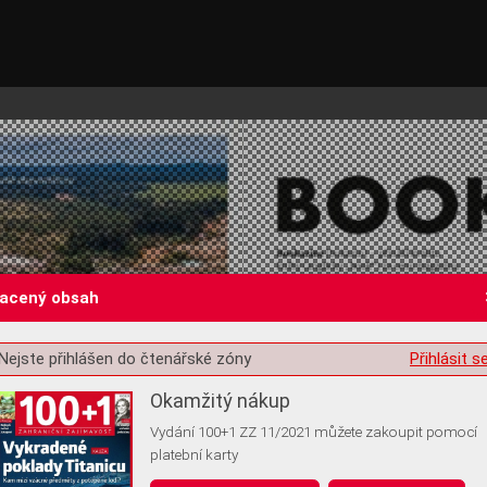
lacený obsah
Nejste přihlášen do čtenářské zóny
Přihlásit s
st o souhlas s ukládáním volitelných informací
Okamžitý nákup
Vydání 100+1 ZZ 11/2021 můžete zakoupit pomocí
platební karty